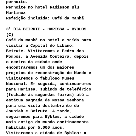
pernoite.
Pernoite no hotel Radisson Blu
Martinez
Refeição incluída: Café da manhã
3° DIA BEIRUTE - HARISSA - BYBLOS
(C)
Café da manhã no hotel e saída para
visitar a Capital do Líbano:
Beirute. Visitaremos a Pedra dos
Pombos, a Avenida Costeira, depois
o centro da cidade onde
encontraremos um dos maiores
projetos de reconstrução do Mundo e
visitaremos o fabuloso Museu
Nacional. Em seguida, continuaremos
para Harissa, subindo de teleférico
(fechado às segundas-feiras) até a
estátua sagrada de Nossa Senhora
para uma vista deslumbrante de
Jounieh e Beirute. À tarde,
seguiremos para Byblos, a cidade
mais antiga do mundo continuamente
habitada por 5.000 anos.
Visitaremos a cidade de Byblos: a