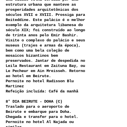
estrutura urbana que manteve as
prosperidades arquitetônicas dos
séculos XVII e XVIII. Prossiga para
Beiteddine. Este palácio é o melhor
exemplo da arquitetura libanesa do
século XIX; foi construído ao longo
de trinta anos pelo Emir Bashir.
Visite o complexo do palácio e seus
museus (trajes e armas da época),
bem como uma bela coleção de
mosaicos bizantinos bem
preservados. Jantar de despedida no
Leila Restaurant em Zaituna Bay, ou
Le Pecheur em Ain Mreisseh. Retorno
ao hotel em Beirute.
Pernoite no hotel Radisson Blu
Martinez
Refeição incluída: Café da manhã
8° DIA BEIRUTE - DOHA (C)
Traslado para o aeroporto de
Beirute e embarque para Doha.
Chegada e transfer para o hotel.
Pernoite no hotel Al Najada ou