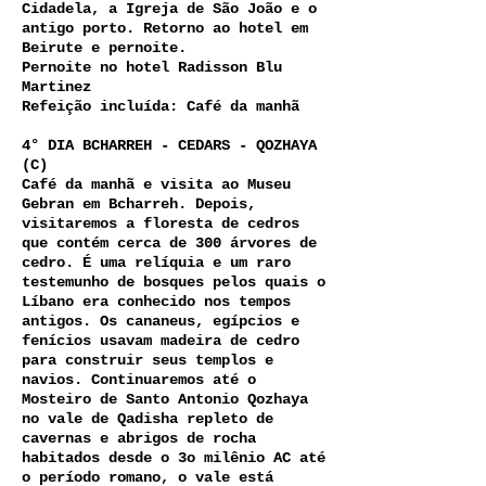
Cidadela, a Igreja de São João e o
antigo porto. Retorno ao hotel em
Beirute e pernoite.
Pernoite no hotel Radisson Blu
Martinez
Refeição incluída: Café da manhã
4° DIA BCHARREH - CEDARS - QOZHAYA
(C)
Café da manhã e visita ao Museu
Gebran em Bcharreh. Depois,
visitaremos a floresta de cedros
que contém cerca de 300 árvores de
cedro. É uma relíquia e um raro
testemunho de bosques pelos quais o
Líbano era conhecido nos tempos
antigos. Os cananeus, egípcios e
fenícios usavam madeira de cedro
para construir seus templos e
navios. Continuaremos até o
Mosteiro de Santo Antonio Qozhaya
no vale de Qadisha repleto de
cavernas e abrigos de rocha
habitados desde o 3o milênio AC até
o período romano, o vale está