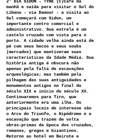
2° DIA SIDON - TYRE (C)Café da
manhã e saída para visitar o Sul do
Líbano - via Damour - a visita ao
Sul começará com Sidon, um
importante centro comercial e
administrativo. Sua estrela é um
castelo cruzado com vista para o
porto. A cidade velha ainda está de
pé com seus becos e seus souks
(mercados) que mantiveram suas
características da Idade Média. Sua
história antiga é obscura não
apenas pela falta de escavações
arqueológicas; mas também pela
pilhagem das suas antiguidades e
monumentos antigos no final do
século XIX e início do século XX.
Continuaremos para Tiro, que
anteriormente era uma ilha. Os
principais locais de interesse são
o Arco do Triunfo, o Hipódromo e a
escavação que trazem de volta
obras-primas da época dos cruzados,
romanos, gregos e bizantinos.
Retorno ao hotel em Beirute e