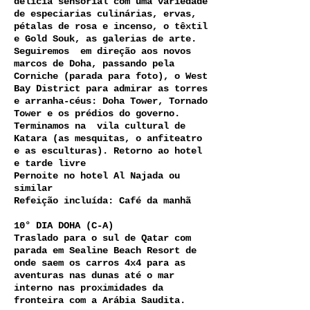
delícia sensorial com uma variedade
de especiarias culinárias, ervas,
pétalas de rosa e incenso, o têxtil
e Gold Souk, as galerias de arte.
Seguiremos em direção aos novos
marcos de Doha, passando pela
Corniche (parada para foto), o West
Bay District para admirar as torres
e arranha-céus: Doha Tower, Tornado
Tower e os prédios do governo.
Terminamos na vila cultural de
Katara (as mesquitas, o anfiteatro
e as esculturas). Retorno ao hotel
e tarde livre
Pernoite no hotel Al Najada ou
similar
Refeição incluída: Café da manhã
10° DIA DOHA (C-A)
Traslado para o sul de Qatar com
parada em Sealine Beach Resort de
onde saem os carros 4x4 para as
aventuras nas dunas até o mar
interno nas proximidades da
fronteira com a Arábia Saudita.