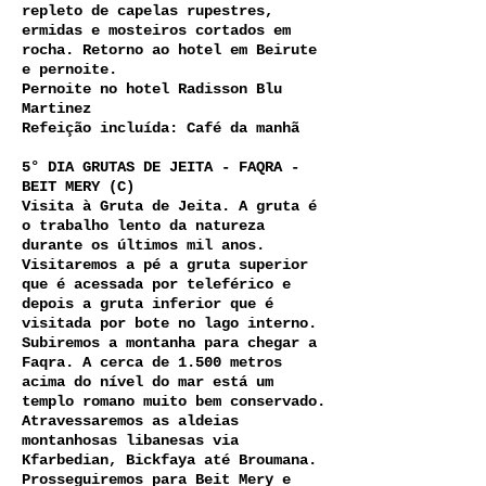
repleto de capelas rupestres,
ermidas e mosteiros cortados em
rocha. Retorno ao hotel em Beirute
e pernoite.
Pernoite no hotel Radisson Blu
Martinez
Refeição incluída: Café da manhã
5° DIA GRUTAS DE JEITA - FAQRA -
BEIT MERY (C)
Visita à Gruta de Jeita. A gruta é
o trabalho lento da natureza
durante os últimos mil anos.
Visitaremos a pé a gruta superior
que é acessada por teleférico e
depois a gruta inferior que é
visitada por bote no lago interno.
Subiremos a montanha para chegar a
Faqra. A cerca de 1.500 metros
acima do nível do mar está um
templo romano muito bem conservado.
Atravessaremos as aldeias
montanhosas libanesas via
Kfarbedian, Bickfaya até Broumana.
Prosseguiremos para Beit Mery e