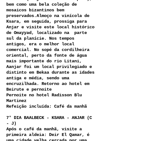
bem como uma bela coleção de
mosaicos bizantinos bem
preservados.Almoço na vinícola de
Ksara, em seguida, prossiga para
Anjar e visite este local histórico
de Omayyad, localizado na parte
sul da planície. Nos tempos
antigos, era o melhor local
comercial. No sopé da cordilheira
oriental, perto da fonte de água
mais importante do rio Litani,
Aanjar foi um local privilegiado e
distinto em Bekaa durante as idades
antiga e média, sendo uma
encruzilhada. Retorno ao hotel em
Beirute e pernoite
Pernoite no hotel Radisson Blu
Martinez
Refeição incluída: Café da manhã
7° DIA BAALBECK - KSARA - ANJAR (C
- J)
Após o café da manhã, visite a
primeira aldeia: Deir El Qamar, é
uma cidade velha cercada por uma