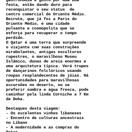
gastronomia e gosto por uma boa
festa, estão dando duro para
reconquistar o seu status de
centro comercial do Oriente Médio.
Beirute, que já foi a Paris do
Oriente Médio, é uma cidade
pulsante e cosmopolita que se
esforça para recuperar o tempo
perdido.
O Qatar é uma terra que surpreende
o viajante com suas construções
mirabolantes, antigas esculturas
rupestres, o maravilhoso Museu
Islâmico, dunas de areia enormes e
uma arquitetura típica. Verá trupes
de dançarinos folclóricos usando
roupas resplandecentes de jóias. Há
oportunidades para maravilhosas
excursões no deserto, ou se
preferir sombra e água fresca, pode
caminhar pela linda Corniche a 7 Km
de Doha.
Destaques desta viagem:
- Os excelentes vinhos libaneses
- Encontro de culturas ancestrais
no Líbano
- A modernidade e as compras do